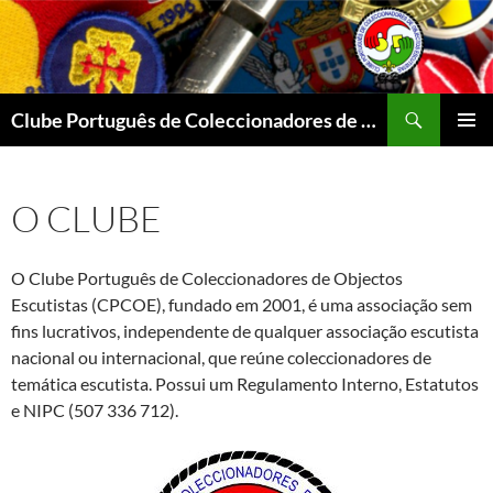
Procurar
Clube Português de Coleccionadores de Objectos Escutistas
SALTAR
MENU
PARA
PRIMÁR
O
O CLUBE
CONTEÚDO
O Clube Português de Coleccionadores de Objectos
Escutistas (CPCOE), fundado em 2001, é uma associação sem
fins lucrativos, independente de qualquer associação escutista
nacional ou internacional, que reúne coleccionadores de
temática escutista. Possui um Regulamento Interno, Estatutos
e NIPC (507 336 712).