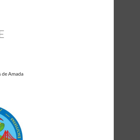
E
as de Amada