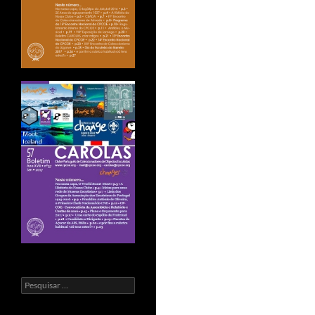
Pesquisar
por: