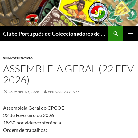
Procurar
Clube Português de Coleccionadores de Objectos Escutistas
SALTAR
MENU
PARA
PRIMÁR
O
CONTEÚDO
SEM CATEGORIA
ASSEMBLEIA GERAL (22 FEV
2026)
28 JANEIRO, 2026
FERNANDO ALVES
Assembleia Geral do CPCOE
22 de Fevereiro de 2026
18:30 por videoconferência
Ordem de trabalhos: