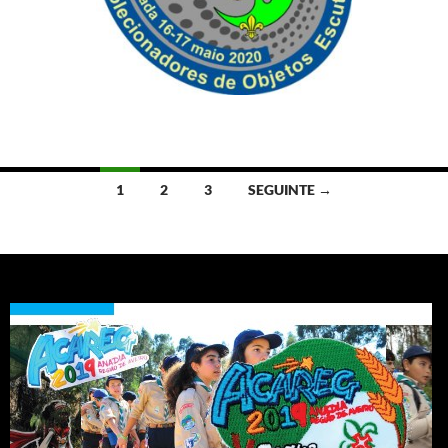
Navegação
1
2
3
SEGUINTE →
de
artigos