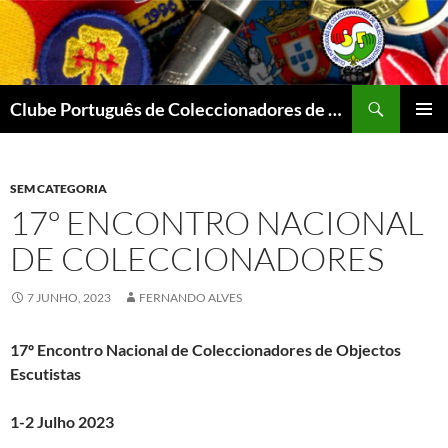
Procurar
Clube Português de Coleccionadores de Objectos Escutistas
SALTAR
MENU
PARA
PRIMÁR
O
CONTEÚDO
SEM CATEGORIA
17º ENCONTRO NACIONAL
DE COLECCIONADORES
7 JUNHO, 2023
FERNANDO ALVES
17º Encontro Nacional de Coleccionadores
de Objectos
Escutistas
1-2 Julho 2023